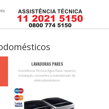
nto
rodomésticos
LAVADORAS PARES
Assistência Técnica Água Rasa: reparos,
instalação, consertos e manutenção de
eletrodomésticos