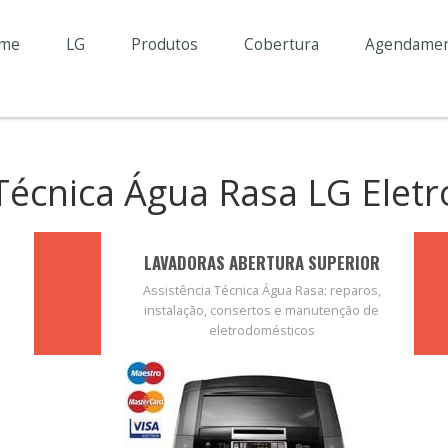
me
LG
Produtos
Cobertura
Agendame
 Técnica Água Rasa LG Elet
LAVADORAS ABERTURA SUPERIOR
,
Assistência Técnica Água Rasa: reparos,
instalação, consertos e manutenção de
eletrodomésticos