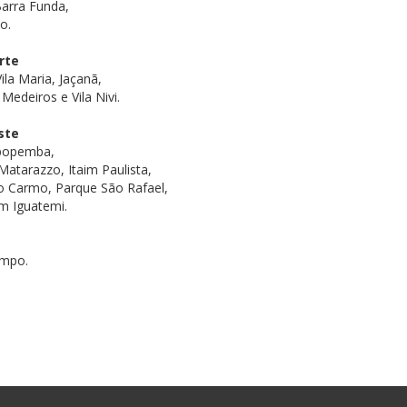
Barra Funda,
o.
rte
ila Maria, Jaçanã,
Medeiros e Vila Nivi.
ste
Sapopemba,
atarazzo, Itaim Paulista,
do Carmo, Parque São Rafael,
im Iguatemi.
ampo.