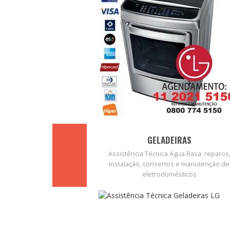
GELADEIRAS
Assistência Técnica Água Rasa: reparos
instalação, consertos e manutenção de
eletrodomésticos