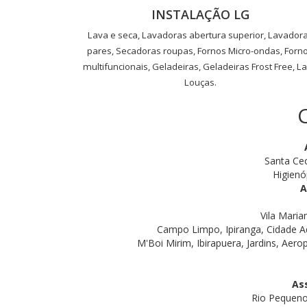
INSTALAÇÃO LG
Lava e seca, Lavadoras abertura superior, Lavador
pares, Secadoras roupas, Fornos Micro-ondas, Forn
multifuncionais, Geladeiras, Geladeiras Frost Free, L
Louças.
Santa Cec
Higienó
A
Vila Maria
Campo Limpo, Ipiranga, Cidade A
M'Boi Mirim, Ibirapuera, Jardins, Aero
As
Rio Pequeno,