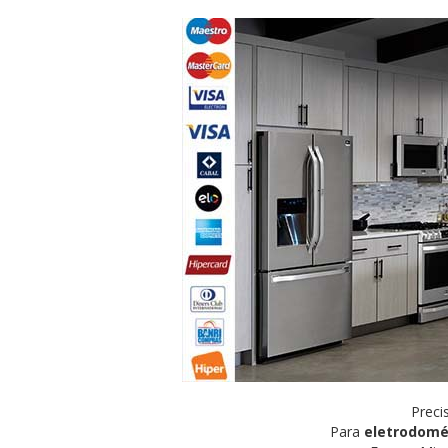
Preci
Para
eletrodomé