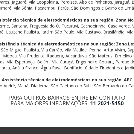
res, Jaguaré, Vila Leopoldina, Perdizes, Alto de Pinheiros, Jaraguá, 
umaré, Vila Sônia, Pacaembu, Perús, São Domingos e Bairro do Limã
sistência técnica de eletrodomésticos na sua região: Zona No
herme, Santana, Freguesia do Ó, Tucuruvi, Cachoeirinha, Casa Verde, V
Lauzane Paulista, Jardim São Paulo, Vila Gustavo, Brasilândia, Vila 
sistência técnica de eletrodomésticos na sua região: Zona Le
São Miguel Paulista, Vila Carrão, Vila Matilde, Penha, Artur Alvim, 
, Mooca, Vila Prudente, Itaquera, Aricanduva, São Mateus, Ermelino M
s, Vila Esperança, Belém, Vila Curuçá, Engenheiro Goulart, Parque 
iarca, Anália Franco, Água Rasa, Bonifácio, Cidade Tiradentes e Jard
Assistência técnica de eletrodomésticos na sua região: ABC
o André, Mauá, Diadema, São Caetano do Sul e São Bernardo do C
PARA OUTROS BAIRROS ENTRE EM CONTATO
PARA MAIORES INFORMAÇÕES.
11 2021-5150