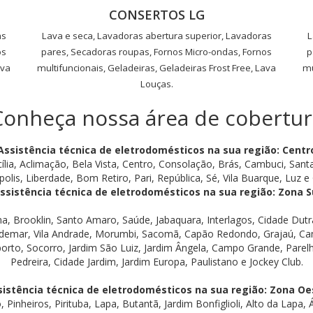
CONSERTOS LG
as
Lava e seca, Lavadoras abertura superior, Lavadoras
L
os
pares, Secadoras roupas, Fornos Micro-ondas, Fornos
p
ava
multifuncionais, Geladeiras, Geladeiras Frost Free, Lava
mu
Louças.
Conheça nossa área de cobertur
Assistência técnica de eletrodomésticos na sua região: Centr
ília, Aclimação, Bela Vista, Centro, Consolação, Brás, Cambuci, Santa
polis, Liberdade, Bom Retiro, Pari, República, Sé, Vila Buarque, Luz e G
ssistência técnica de eletrodomésticos na sua região: Zona S
na, Brooklin, Santo Amaro, Saúde, Jabaquara, Interlagos, Cidade Du
demar, Vila Andrade, Morumbi, Sacomã, Capão Redondo, Grajaú, Cam
porto, Socorro, Jardim São Luiz, Jardim Ângela, Campo Grande, Parelh
Pedreira, Cidade Jardim, Jardim Europa, Paulistano e Jockey Club.
sistência técnica de eletrodomésticos na sua região: Zona Oe
 Pinheiros, Pirituba, Lapa, Butantã, Jardim Bonfiglioli, Alto da Lapa,