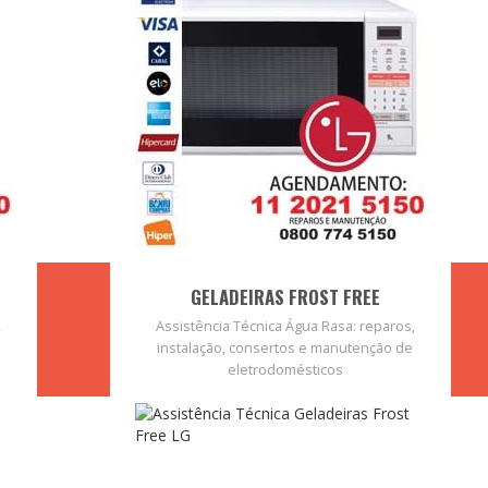
GELADEIRAS FROST FREE
,
Assistência Técnica Água Rasa: reparos,
instalação, consertos e manutenção de
eletrodomésticos