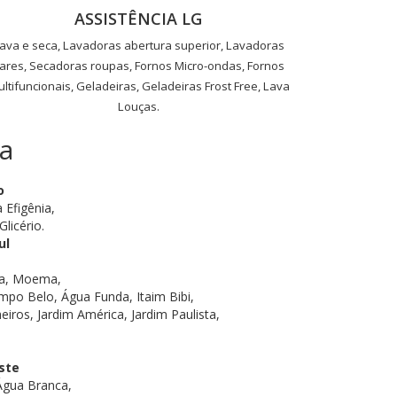
ASSISTÊNCIA LG
ava e seca, Lavadoras abertura superior, Lavadoras
ares, Secadoras roupas, Fornos Micro-ondas, Fornos
ltifuncionais, Geladeiras, Geladeiras Frost Free, Lava
Louças.
a
o
 Efigênia,
licério.
ul
tra, Moema,
po Belo, Água Funda, Itaim Bibi,
eiros, Jardim América, Jardim Paulista,
ste
 Água Branca,