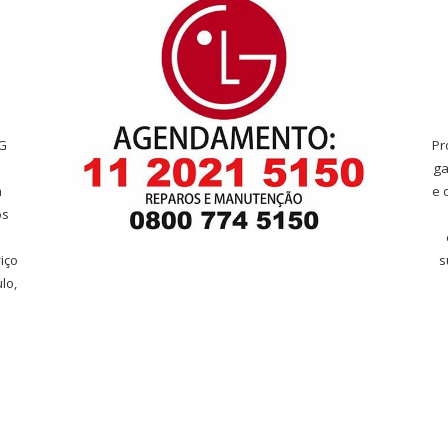
LG
Pr
ga
a
e 
os
iço
s
lo,