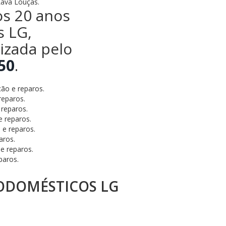
Lava Louças.
os 20 anos
s LG,
lizada pelo
50
.
ão e reparos.
reparos.
reparos.
 reparos.
 e reparos.
aros.
e reparos.
paros.
ODOMÉSTICOS LG