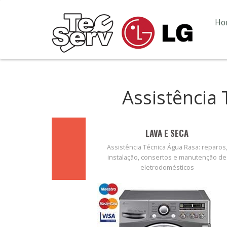
Ho
Assistência
LAVA E SECA
Assistência Técnica Água Rasa: reparos
instalação, consertos e manutenção de
eletrodomésticos