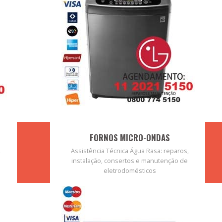
FORNOS MICRO-ONDAS
,
Assistência Técnica Água Rasa: reparos,
instalação, consertos e manutenção de
eletrodomésticos