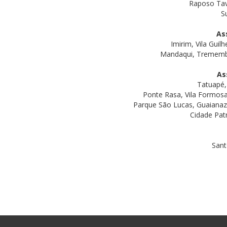
Raposo Tava
S
As
Imirim, Vila Guil
Mandaqui, Tremembé, 
As
Tatuapé, 
Ponte Rasa, Vila Formosa
Parque São Lucas, Guaianaze
Cidade Patr
Sant