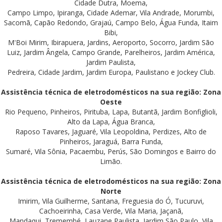
Cidade Dutra, Moema,
Campo Limpo, Ipiranga, Cidade Ademar, Vila Andrade, Morumbi,
Sacomã, Capão Redondo, Grajaú, Campo Belo, Água Funda, Itaim
Bibi,
M'Boi Mirim, Ibirapuera, Jardins, Aeroporto, Socorro, Jardim São
Luiz, Jardim Ângela, Campo Grande, Parelheiros, Jardim América,
Jardim Paulista,
Pedreira, Cidade Jardim, Jardim Europa, Paulistano e Jockey Club.
Assistência técnica de eletrodomésticos na sua região: Zona
Oeste
Rio Pequeno, Pinheiros, Pirituba, Lapa, Butantã, Jardim Bonfiglioli,
Alto da Lapa, Água Branca,
Raposo Tavares, Jaguaré, Vila Leopoldina, Perdizes, Alto de
Pinheiros, Jaraguá, Barra Funda,
Sumaré, Vila Sônia, Pacaembu, Perús, São Domingos e Bairro do
Limão.
Assistência técnica de eletrodomésticos na sua região: Zona
Norte
Imirim, Vila Guilherme, Santana, Freguesia do Ó, Tucuruvi,
Cachoeirinha, Casa Verde, Vila Maria, Jaçanã,
Mandaqui, Tremembé, Lauzane Paulista, Jardim São Paulo, Vila