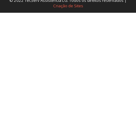
© 2022 TecServ Assistência LG. Todos os direitos reservados |
Criação de Sites