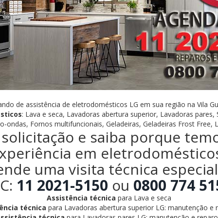
ando de assistência de eletrodomésticos LG em sua região na Vila G
sticos
: Lava e seca, Lavadoras abertura superior, Lavadoras pares,
o-ondas, Fornos multifuncionais, Geladeiras, Geladeiras Frost Free, 
solicitação e saiba porque tem
xperiência em eletrodoméstico
ende uma visita técnica especia
C:
11 2021-5150
ou
0800 774 51
Assistência técnica
para Lava e seca
ência técnica
para Lavadoras abertura superior LG: manutenção e r
ssistência técnica
para Lavadoras pares LG: manutenção e reparo