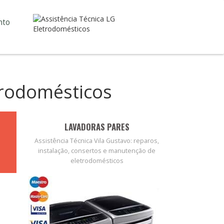
nto
trodomésticos
LAVADORAS PARES
Assistência Técnica Vila Gustavo: reparos,
instalação, consertos e manutenção de
eletrodomésticos