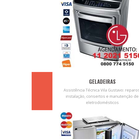
GELADEIRAS
Assistência Técnica Vila Gustavo: reparo
instalação, consertos e manutenção de
eletrodomésticos