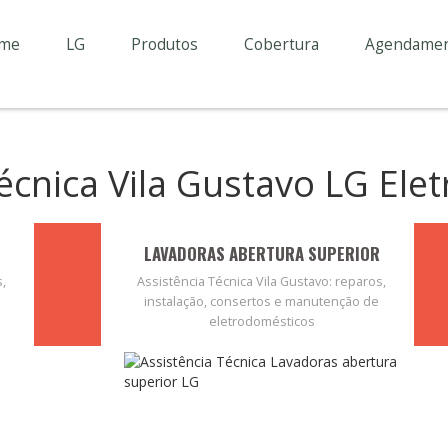
me
LG
Produtos
Cobertura
Agendame
Técnica Vila Gustavo LG Ele
LAVADORAS ABERTURA SUPERIOR
s,
Assistência Técnica Vila Gustavo: reparos,
instalação, consertos e manutenção de
eletrodomésticos