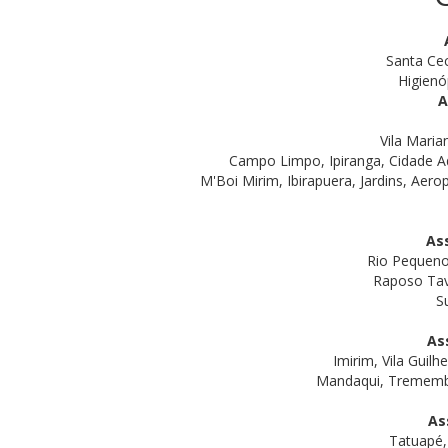
Santa Cec
Higienó
A
Vila Maria
Campo Limpo, Ipiranga, Cidade A
M'Boi Mirim, Ibirapuera, Jardins, Aero
As
Rio Pequeno,
Raposo Tava
S
As
Imirim, Vila Guil
Mandaqui, Tremembé, 
As
Tatuapé, 