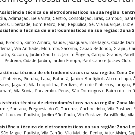
Assistência técnica de eletrodomésticos na sua região: Centr
ília, Aclimação, Bela Vista, Centro, Consolação, Brás, Cambuci, Santa
polis, Liberdade, Bom Retiro, Pari, República, Sé, Vila Buarque, Luz e G
ssistência técnica de eletrodomésticos na sua região: Zona S
na, Brooklin, Santo Amaro, Saúde, Jabaquara, Interlagos, Cidade Du
demar, Vila Andrade, Morumbi, Sacomã, Capão Redondo, Grajaú, Cam
porto, Socorro, Jardim São Luiz, Jardim Ângela, Campo Grande, Parelh
Pedreira, Cidade Jardim, Jardim Europa, Paulistano e Jockey Club.
sistência técnica de eletrodomésticos na sua região: Zona Oe
 Pinheiros, Pirituba, Lapa, Butantã, Jardim Bonfiglioli, Alto da Lapa,
res, Jaguaré, Vila Leopoldina, Perdizes, Alto de Pinheiros, Jaraguá, 
umaré, Vila Sônia, Pacaembu, Perús, São Domingos e Bairro do Limã
sistência técnica de eletrodomésticos na sua região: Zona No
herme, Santana, Freguesia do Ó, Tucuruvi, Cachoeirinha, Vila Gustavo, V
Lauzane Paulista, Jardim São Paulo, Vila Gustavo, Brasilândia, Vila 
sistência técnica de eletrodomésticos na sua região: Zona Le
São Miguel Paulista, Vila Carrão, Vila Matilde, Penha, Artur Alvim, 