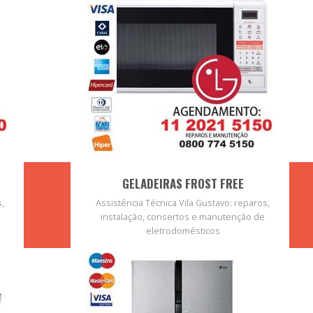
GELADEIRAS FROST FREE
s,
Assistência Técnica Vila Gustavo: reparos,
instalação, consertos e manutenção de
eletrodomésticos