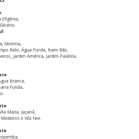
o
 Efigênia,
licério.
ul
tra, Moema,
po Belo, Água Funda, Itaim Bibi,
eiros, Jardim América, Jardim Paulista,
ste
 Água Branca,
Barra Funda,
o.
rte
ila Maria, Jaçanã,
Medeiros e Vila Nivi.
ste
Sapopemba,