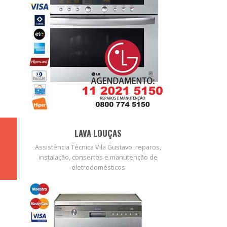
LAVA LOUÇAS
Assistência Técnica Vila Gustavo: reparos,
instalação, consertos e manutenção de
eletrodomésticos