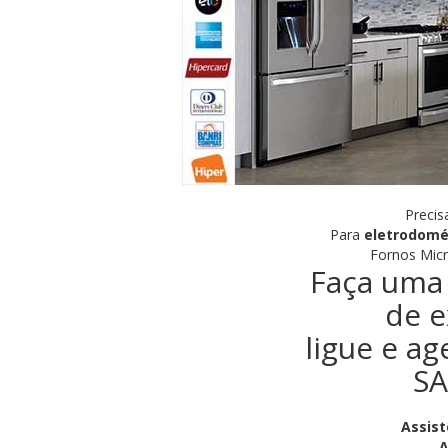
Precis
Para
eletrodomé
Fornos Micr
Faça uma 
de e
ligue e ag
SA
Assist
A