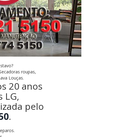
ustavo?
 Secadoras roupas,
Lava Louças.
os 20 anos
s LG,
lizada pelo
50
.
eparos.
s.