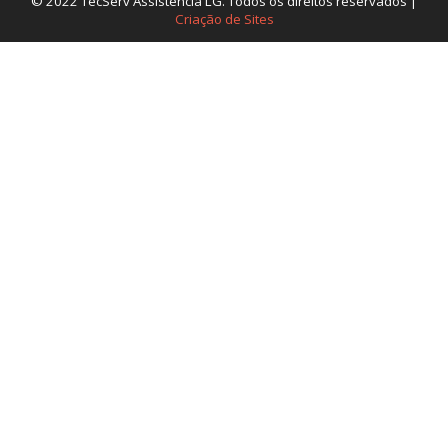
© 2022 TecServ Assistência LG. Todos os direitos reservados |
Criação de Sites