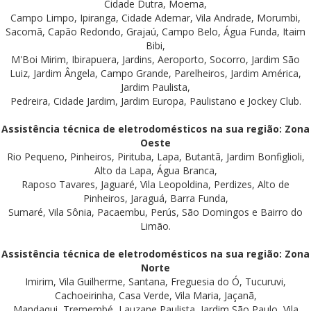
Cidade Dutra, Moema,
Campo Limpo, Ipiranga, Cidade Ademar, Vila Andrade, Morumbi,
Sacomã, Capão Redondo, Grajaú, Campo Belo, Água Funda, Itaim
Bibi,
M'Boi Mirim, Ibirapuera, Jardins, Aeroporto, Socorro, Jardim São
Luiz, Jardim Ângela, Campo Grande, Parelheiros, Jardim América,
Jardim Paulista,
Pedreira, Cidade Jardim, Jardim Europa, Paulistano e Jockey Club.
Assistência técnica de eletrodomésticos na sua região: Zona
Oeste
Rio Pequeno, Pinheiros, Pirituba, Lapa, Butantã, Jardim Bonfiglioli,
Alto da Lapa, Água Branca,
Raposo Tavares, Jaguaré, Vila Leopoldina, Perdizes, Alto de
Pinheiros, Jaraguá, Barra Funda,
Sumaré, Vila Sônia, Pacaembu, Perús, São Domingos e Bairro do
Limão.
Assistência técnica de eletrodomésticos na sua região: Zona
Norte
Imirim, Vila Guilherme, Santana, Freguesia do Ó, Tucuruvi,
Cachoeirinha, Casa Verde, Vila Maria, Jaçanã,
Mandaqui, Tremembé, Lauzane Paulista, Jardim São Paulo, Vila